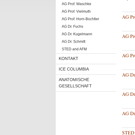
AG Prof. Waschke
AG Prof. Vielmuth
AG Pr
AG Prof. Horn-Bochtler
AG Dr. Fuchs
AG Dr. Kugelmann
AG Pro
AG Dr. Schmitt
STED and AFM
AG Pro
KONTAKT
ICE COLUMBIA
AG Dr
ANATOMISCHE
GESELLSCHAFT
AG Dr
AG Dr.
STED