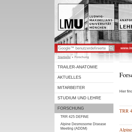
www.l
Startseite
Forschung
TRAILER-ANATOMIE
Fors
AKTUELLES
MITARBEITER
Hier fi
STUDIUM UND LEHRE
FORSCHUNG
TRR 
TRR 425 DEFINE
Alpine Desmosome Disease
Meeting (ADDM)
Alpin