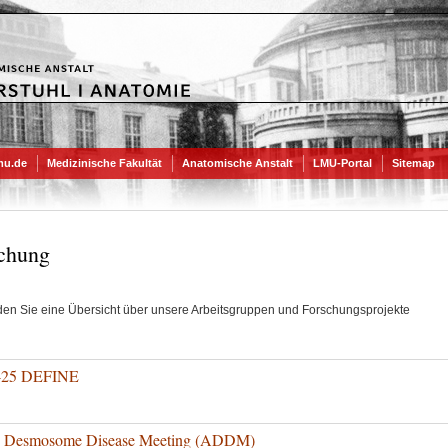
mu.de
Medizinische Fakultät
Anatomische Anstalt
LMU-Portal
Sitemap
chung
nden Sie eine Übersicht über unsere Arbeitsgruppen und Forschungsprojekte
425 DEFINE
e Desmosome Disease Meeting (ADDM)